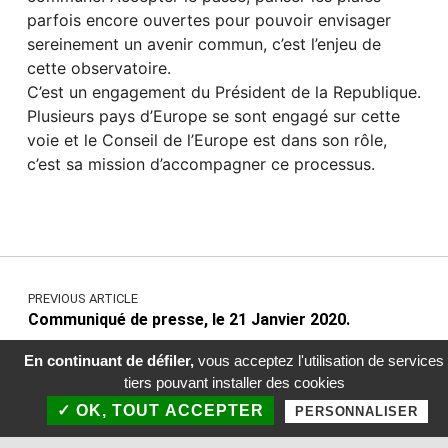
parfois encore ouvertes pour pouvoir envisager
sereinement un avenir commun, c’est l’enjeu de
cette observatoire.
C’est un engagement du Président de la Republique.
Plusieurs pays d’Europe se sont engagé sur cette
voie et le Conseil de l’Europe est dans son rôle,
c’est sa mission d’accompagner ce processus.
Skip back to main navigation
Navigation de l’article
PREVIOUS ARTICLE
Communiqué de presse, le 21 Janvier 2020.
En continuant de défiler,
vous acceptez l'utilisation de services
tiers pouvant installer des cookies
NEXT ARTICLE
MENU
✓ OK, TOUT ACCEPTER
PERSONNALISER
Bombardements des civils, la France doit être à la