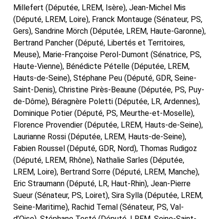
Millefert (Députée, LREM, Isère), Jean-Michel Mis
(Député, LREM, Loire), Franck Montauge (Sénateur, PS,
Gers), Sandrine Mörch (Députée, LREM, Haute-Garonne),
Bertrand Pancher (Député, Libertés et Territoires,
Meuse), Marie-Françoise Perol-Dumont (Sénatrice, PS,
Haute-Vienne), Bénédicte Pételle (Députée, LREM,
Hauts-de-Seine), Stéphane Peu (Député, GDR, Seine-
Saint-Denis), Christine Pirès-Beaune (Députée, PS, Puy-
de-Dôme), Béragnère Poletti (Députée, LR, Ardennes),
Dominique Potier (Député, PS, Meurthe-et-Moselle),
Florence Provendier (Députée, LREM, Hauts-de-Seine),
Laurianne Rossi (Députée, LREM, Hauts-de-Seine),
Fabien Roussel (Député, GDR, Nord), Thomas Rudigoz
(Député, LREM, Rhône), Nathalie Sarles (Députée,
LREM, Loire), Bertrand Sorre (Député, LREM, Manche),
Eric Straumann (Député, LR, Haut-Rhin), Jean-Pierre
Sueur (Sénateur, PS, Loiret), Sira Sylla (Députée, LREM,
Seine-Maritime), Rachid Temal (Sénateur, PS, Val-
d’Oise), Stéphane Testé (Député, LREM, Seine-Saint-