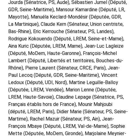
Jourda (Sénatrice, PS, Aude), Sébastien Jumel (Député,
GDR, Seine-Maritime), Mansour Kamardine (Député, LR,
Mayotte), Manuéla Keclard-Mondésir (Députée, GDR,
La Martinique), Claude Kern (Sénateur, Union centriste,
Bas-Rhine), Eric Kerrouche (Sénateur, PS, Landes),
Rodrigue Kokouendo (Député, LREM, Seine-et-Marne),
Aina Kuric (Députée, LREM, Marne), Jean-Luc Lagleize
(Député, MoDem, Haute-Garonne), François-Michel
Lambert (Député, Libertés et territoires, Bouches-du-
Rhône), Pierre Laurent (Sénateur, CRCE, Paris), Jean-
Paul Lecoq (Député, GDR, Seine-Maritime), Vincent
Ledoux (Député, UDI, Nord), Martine Leguille-Balloy
(Députée, LREM, Vendée), Marion Lenne (Députée,
LREM, Haute-Savoie), Claudine Lepage (Sénatrice, PS,
Français établis hors de France), Mounir Mahjoubi
(député, LREM, Paris), Didier Marie (Sénateur, PS, Seine-
Martime), Rachel Mazuir (Sénateur, PS, Ain), Jean-
François Mbaye (Député, LREM, Val-de-Marne), Sophie
Mette (Députée, MoDem, Gironde), Marjolaine Meynier-