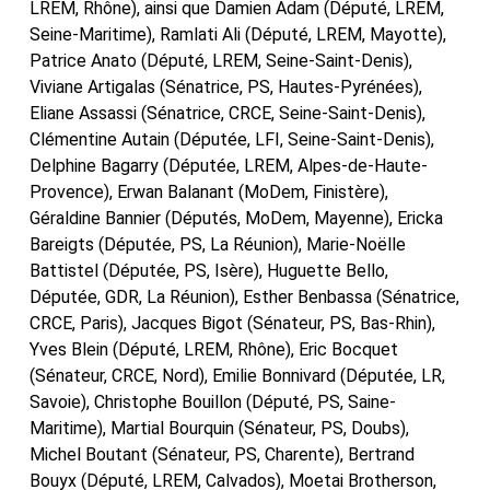
LREM, Rhône), ainsi que Damien Adam (Député, LREM,
Seine-Maritime), Ramlati Ali (Député, LREM, Mayotte),
Patrice Anato (Député, LREM, Seine-Saint-Denis),
Viviane Artigalas (Sénatrice, PS, Hautes-Pyrénées),
Eliane Assassi (Sénatrice, CRCE, Seine-Saint-Denis),
Clémentine Autain (Députée, LFI, Seine-Saint-Denis),
Delphine Bagarry (Députée, LREM, Alpes-de-Haute-
Provence), Erwan Balanant (MoDem, Finistère),
Géraldine Bannier (Députés, MoDem, Mayenne), Ericka
Bareigts (Députée, PS, La Réunion), Marie-Noëlle
Battistel (Députée, PS, Isère), Huguette Bello,
Députée, GDR, La Réunion), Esther Benbassa (Sénatrice,
CRCE, Paris), Jacques Bigot (Sénateur, PS, Bas-Rhin),
Yves Blein (Député, LREM, Rhône), Eric Bocquet
(Sénateur, CRCE, Nord), Emilie Bonnivard (Députée, LR,
Savoie), Christophe Bouillon (Député, PS, Saine-
Maritime), Martial Bourquin (Sénateur, PS, Doubs),
Michel Boutant (Sénateur, PS, Charente), Bertrand
Bouyx (Député, LREM, Calvados), Moetai Brotherson,