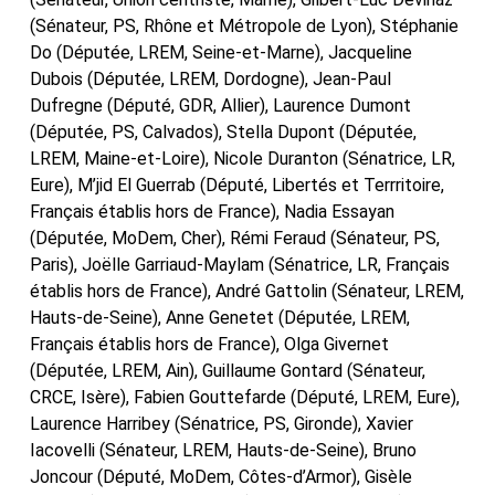
(Sénateur, PS, Rhône et Métropole de Lyon), Stéphanie
Do (Députée, LREM, Seine-et-Marne), Jacqueline
Dubois (Députée, LREM, Dordogne), Jean-Paul
Dufregne (Député, GDR, Allier), Laurence Dumont
(Députée, PS, Calvados), Stella Dupont (Députée,
LREM, Maine-et-Loire), Nicole Duranton (Sénatrice, LR,
Eure), M’jid El Guerrab (Député, Libertés et Terrritoire,
Français établis hors de France), Nadia Essayan
(Députée, MoDem, Cher), Rémi Feraud (Sénateur, PS,
Paris), Joëlle Garriaud-Maylam (Sénatrice, LR, Français
établis hors de France), André Gattolin (Sénateur, LREM,
Hauts-de-Seine), Anne Genetet (Députée, LREM,
Français établis hors de France), Olga Givernet
(Députée, LREM, Ain), Guillaume Gontard (Sénateur,
CRCE, Isère), Fabien Gouttefarde (Député, LREM, Eure),
Laurence Harribey (Sénatrice, PS, Gironde), Xavier
Iacovelli (Sénateur, LREM, Hauts-de-Seine), Bruno
Joncour (Député, MoDem, Côtes-d’Armor), Gisèle