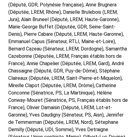
(Député, GDR, Polynésie française), Anne Brugnera
(Députée, LREM, Rhône), Danielle Brulebois (LREM,
Jura), Alain Bruneel (Député, LREM, Haute-Garonne),
Marie-George Buffet (Députée, GDR, Seine-Saint-
Denis), Pierre Cabare (Député, LREM, Haute-Garonne),
Emmanuel Capus (Sénateur, RTLI, Maine-et-Loire),
Bernard Cazeau (Sénateur, LREM, Dordogne), Samantha
Cazebonne (Députée, LREM, Français établis hors de
France), Annie Chapelier (Députée, LREM, Gard), André
Chassaigne (Député, GDR, Puy-de-Dôme), Stéphane
Claireaux (Députée, LREM, Saint-Pierre-et-Miquelon),
Mireille Clapot (Députée, LREM, Drôme), Catherine
Conconne (Sénatrice, PS, La Martinique), Hélène
Conway-Mouret (Sénatrice, PS, Français établis hors de
France), Olivier Damaisin (Député, LREM, Lot-et-
Garonne), Yves Daudigny (Sénateur, PS, Aisn), Jennifer
de Temmerman (Députée, LREM, Nord), Sétephane
Demilly (Député, UDI, Somme), Yves Detraigne
(Sénateur, Union centriste, Marne), Gilbert-Luc Devinaz